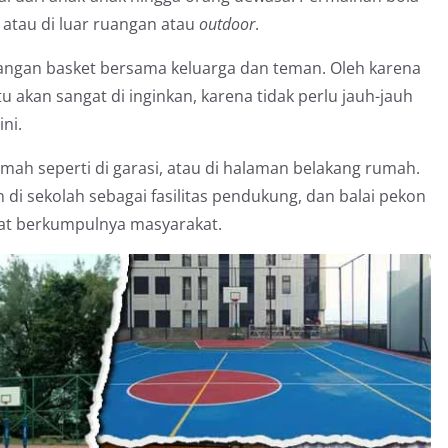
 atau di luar ruangan atau
outdoor
.
ngan basket bersama keluarga dan teman. Oleh karena
 akan sangat di inginkan, karena tidak perlu jauh-jauh
ni.
umah seperti di garasi, atau di halaman belakang rumah.
di sekolah sebagai fasilitas pendukung, dan balai pekon
at berkumpulnya masyarakat.