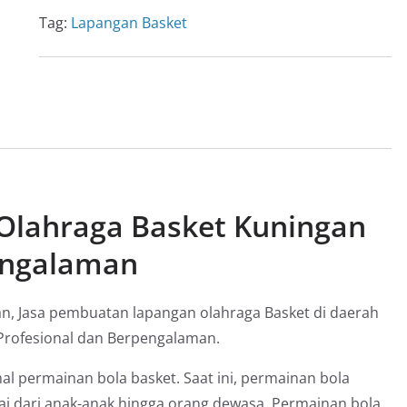
Tag:
Lapangan Basket
Olahraga Basket Kuningan
engalaman
n, Jasa pembuatan lapangan olahraga Basket di daerah
Profesional dan Berpengalaman.
l permainan bola basket. Saat ini, permainan bola
lai dari anak-anak hingga orang dewasa. Permainan bola