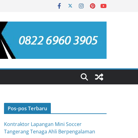
Pos-pos Terbaru
Kontraktor Lapangan Mini Soccer
Tangerang Tenaga Ahli Berpengalaman