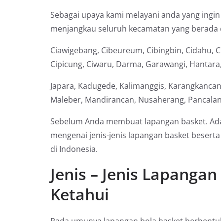
Sebagai upaya kami melayani anda yang ing
menjangkau seluruh kecamatan yang berada d
Ciawigebang, Cibeureum, Cibingbin, Cidahu, Ci
Cipicung, Ciwaru, Darma, Garawangi, Hantara,
Japara, Kadugede, Kalimanggis, Karangkanca
Maleber, Mandirancan, Nusaherang, Pancalan
Sebelum Anda membuat lapangan basket. Ada b
mengenai jenis-jenis lapangan basket beserta 
di Indonesia.
Jenis – Jenis Lapangan
Ketahui