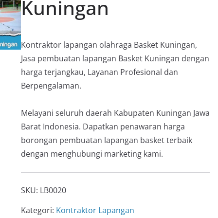
Kuningan
Kontraktor lapangan olahraga Basket Kuningan,
Jasa pembuatan lapangan Basket Kuningan dengan
harga terjangkau, Layanan Profesional dan
Berpengalaman.
Melayani seluruh daerah Kabupaten Kuningan Jawa
Barat Indonesia. Dapatkan penawaran harga
borongan pembuatan lapangan basket terbaik
dengan menghubungi marketing kami.
SKU:
LB0020
Kategori:
Kontraktor Lapangan