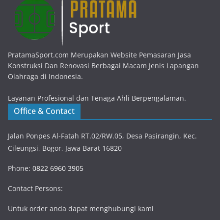
PratamaSport.com Merupakan Website Pemasaran Jasa
Konstruksi Dan Renovasi Berbagai Macam Jenis Lapangan
Olahraga di Indonesia.
Layanan Profesional dan Tenaga Ahli Berpengalaman.
Office & Contact
Jalan Ponpes Al-Fatah RT.02/RW.05, Desa Pasirangin, Kec.
Cileungsi, Bogor, Jawa Barat 16820
Phone:
0822 6960 3905
Contact Persons:
Untuk order anda dapat menghubungi kami