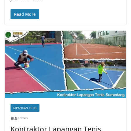
Read More
LAPANGAN TENIS
admin
Kontraktor Lapangan Tenis