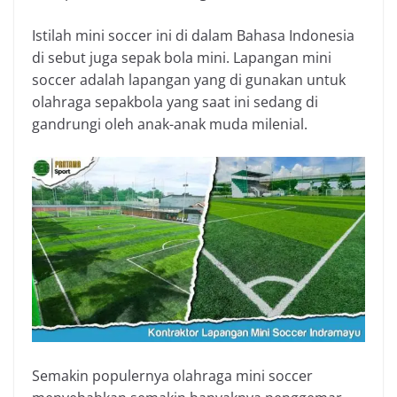
Istilah mini soccer ini di dalam Bahasa Indonesia
di sebut juga sepak bola mini. Lapangan mini
soccer adalah lapangan yang di gunakan untuk
olahraga sepakbola yang saat ini sedang di
gandrungi oleh anak-anak muda milenial.
Semakin populernya olahraga mini soccer