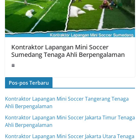
Kontraktor Lapangan Mini Soccer
Sumedang Tenaga Ahli Berpengalaman
Pos-pos Terbaru
Kontraktor Lapangan Mini Soccer Tangerang Tenaga
Ahli Berpengalaman
Kontraktor Lapangan Mini Soccer Jakarta Timur Tenaga
Ahli Berpengalaman
Kontraktor Lapangan Mini Soccer Jakarta Utara Tenaga