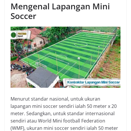
Mengenal Lapangan Mini
Soccer
Menurut standar nasional, untuk ukuran
lapangan mini soccer sendiri ialah 50 meter x 20
meter. Sedangkan, untuk standar internasional
sendiri atau World Mini football Federation
(WMF), ukuran mini soccer sendiri ialah 50 meter