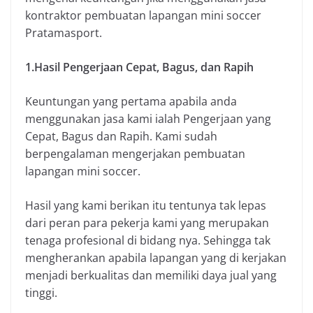
kontraktor pembuatan lapangan mini soccer
Pratamasport.
1.Hasil Pengerjaan Cepat, Bagus, dan Rapih
Keuntungan yang pertama apabila anda
menggunakan jasa kami ialah Pengerjaan yang
Cepat, Bagus dan Rapih. Kami sudah
berpengalaman mengerjakan pembuatan
lapangan mini soccer.
Hasil yang kami berikan itu tentunya tak lepas
dari peran para pekerja kami yang merupakan
tenaga profesional di bidang nya. Sehingga tak
mengherankan apabila lapangan yang di kerjakan
menjadi berkualitas dan memiliki daya jual yang
tinggi.