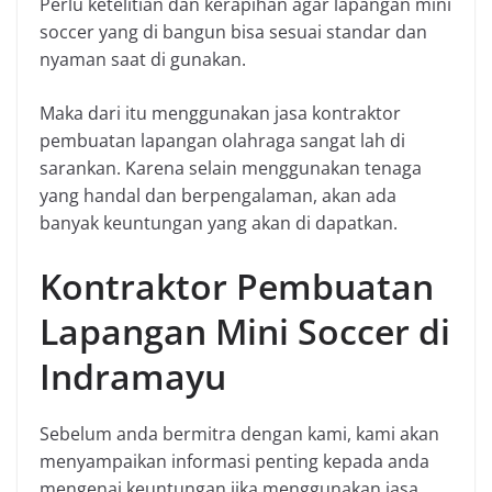
Perlu ketelitian dan kerapihan agar lapangan mini
soccer yang di bangun bisa sesuai standar dan
nyaman saat di gunakan.
Maka dari itu menggunakan jasa kontraktor
pembuatan lapangan olahraga sangat lah di
sarankan. Karena selain menggunakan tenaga
yang handal dan berpengalaman, akan ada
banyak keuntungan yang akan di dapatkan.
Kontraktor Pembuatan
Lapangan Mini Soccer di
Indramayu
Sebelum anda bermitra dengan kami, kami akan
menyampaikan informasi penting kepada anda
mengenai keuntungan jika menggunakan jasa