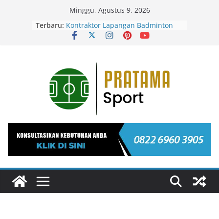
Skip
Minggu, Agustus 9, 2026
to
Terbaru:
Kontraktor Lapangan Badminton
content
Cimahi Tenaga Ahli
Berpengalaman
Kontraktor Lapangan Mini Soccer
Tangerang Tenaga Ahli
Berpengalaman
Kontraktor Lapangan Mini Soccer
Jakarta Timur Tenaga Ahli
Berpengalaman
Kontraktor Lapangan Mini Soccer
Jakarta Utara Tenaga Ahli
Berpengalaman
Kontraktor Lapangan Mini Soccer
Bekasi Tenaga Ahli Berpengalaman