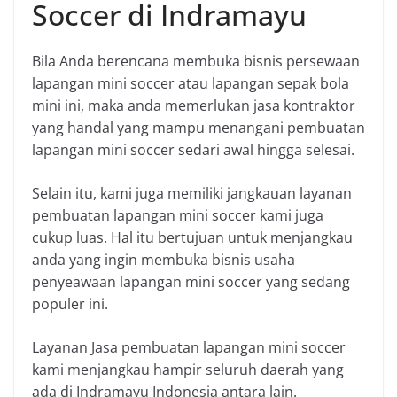
Soccer di Indramayu
Bila Anda berencana membuka bisnis persewaan
lapangan mini soccer atau lapangan sepak bola
mini ini, maka anda memerlukan jasa kontraktor
yang handal yang mampu menangani pembuatan
lapangan mini soccer sedari awal hingga selesai.
Selain itu, kami juga memiliki jangkauan layanan
pembuatan lapangan mini soccer kami juga
cukup luas. Hal itu bertujuan untuk menjangkau
anda yang ingin membuka bisnis usaha
penyeawaan lapangan mini soccer yang sedang
populer ini.
Layanan Jasa pembuatan lapangan mini soccer
kami menjangkau hampir seluruh daerah yang
ada di Indramayu Indonesia antara lain.