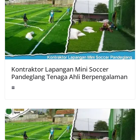
Kontraktor Lapangan Mini Soccer
Pandeglang Tenaga Ahli Berpengalaman