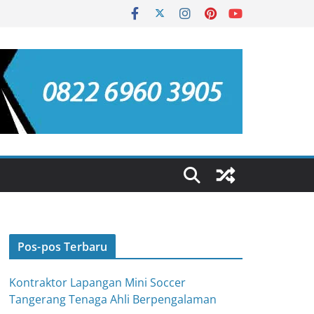
Pos-pos Terbaru
Kontraktor Lapangan Mini Soccer
Tangerang Tenaga Ahli Berpengalaman