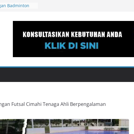
gan Badminton
li
gan Mini Soccer
 Ahli
gan Mini Soccer
aga Ahli
gan Mini Soccer
aga Ahli
gan Mini Soccer
li Berpengalaman
ngan Futsal Cimahi Tenaga Ahli Berpengalaman